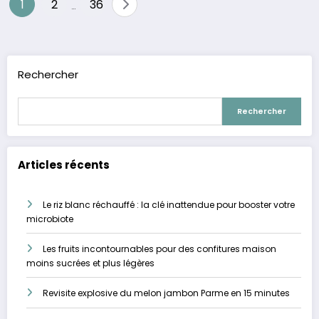
Pagination
1
2
36
…
des
publications
Rechercher
Rechercher
Articles récents
Le riz blanc réchauffé : la clé inattendue pour booster votre
microbiote
Les fruits incontournables pour des confitures maison
moins sucrées et plus légères
Revisite explosive du melon jambon Parme en 15 minutes