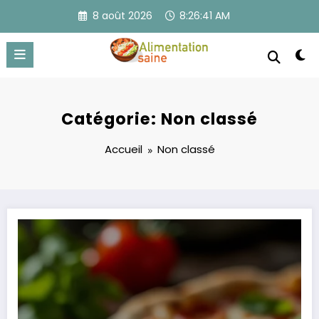
Aller
8 août 2026
8:26:42 AM
au
contenu
Catégorie: Non classé
Accueil
Non classé