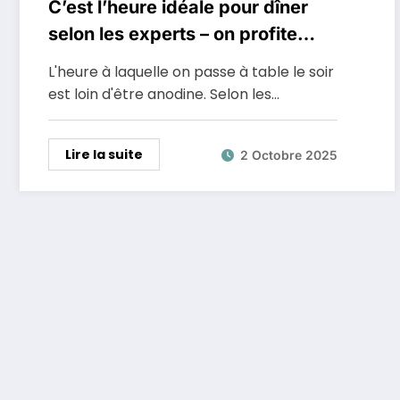
C’est l’heure idéale pour dîner
selon les experts – on profite
mieux de son repas et de sa
L'heure à laquelle on passe à table le soir
famille
est loin d'être anodine. Selon les…
Lire la suite
2 Octobre 2025