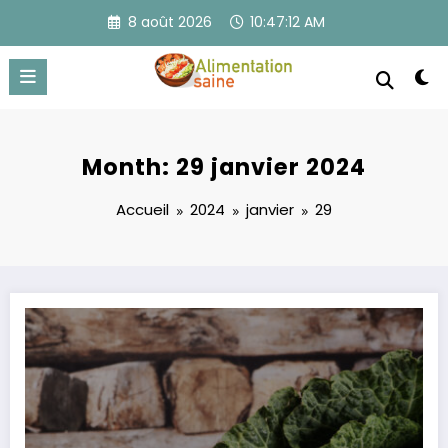
Aller
8 août 2026
10:47:13 AM
au
contenu
Month: 29 janvier 2024
Accueil
2024
janvier
29