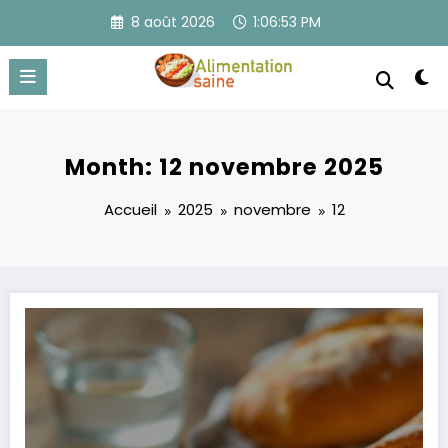
Aller
8 août 2026
1:06:54 PM
au
contenu
Month: 12 novembre 2025
Accueil
2025
novembre
12