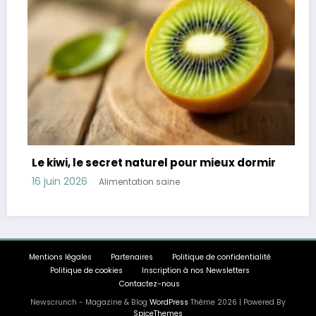
 secret naturel pour mieux dormir
Révélation : 45
troubles digest
Alimentation saine
11 juin 2026
Alime
Mentions légales
Partenaires
Politique de confidentialité
Politique de cookies
Inscription à nos Newsletters
Contactez-nous
Newscrunch - Magazine & Blog
WordPress
Thème 2026 | Powered By