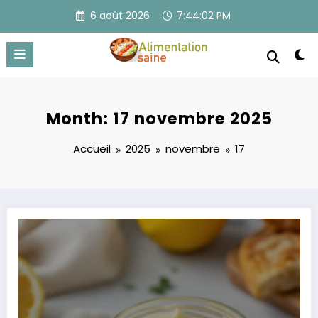
Aller
6 août 2026
7:44:03 PM
au
contenu
Month: 17 novembre 2025
Accueil
2025
novembre
17