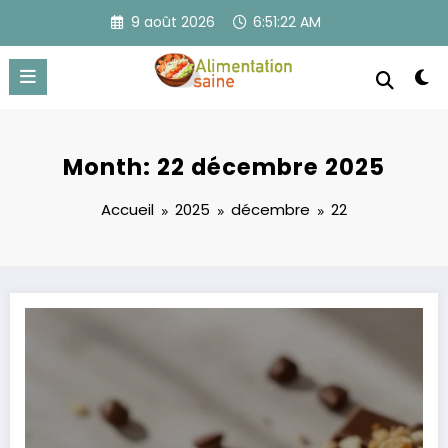
Aller
9 août 2026
6:51:22 AM
au
contenu
Month: 22 décembre 2025
Accueil
2025
décembre
22