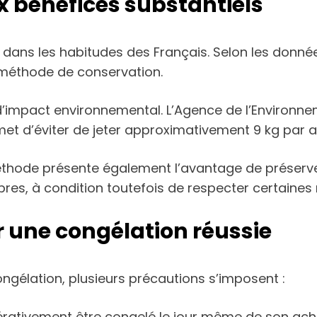
 bénéfices substantiels
ans les habitudes des Français. Selon les données
 méthode de conservation.
’impact environnemental. L’Agence de l’Environneme
met d’éviter de jeter approximativement 9 kg par a
thode présente également l’avantage de préserver 
es, à condition toutefois de respecter certaines
 une congélation réussie
ongélation, plusieurs précautions s’imposent :
mpérativement être congelé le jour même de son ach