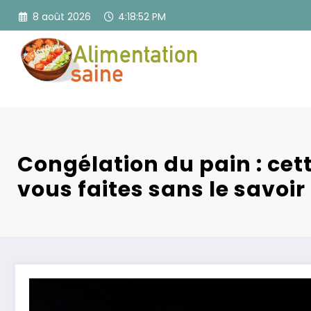
Aller
8 août 2026
4:18:53 PM
au
contenu
Congélation du pain : cet
vous faites sans le savoir