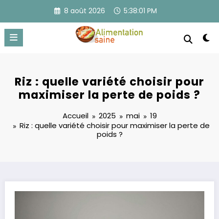
Aller
8 août 2026
5:38:01 PM
au
contenu
Riz : quelle variété choisir pour
maximiser la perte de poids ?
Accueil
2025
mai
19
Riz : quelle variété choisir pour maximiser la perte de
poids ?