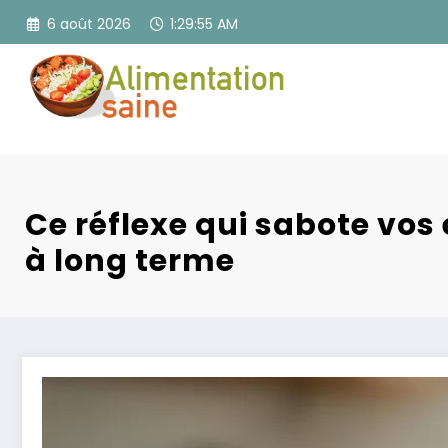
Aller
6 août 2026
1:29:56 AM
au
contenu
Ce réflexe qui sabote vos 
à long terme