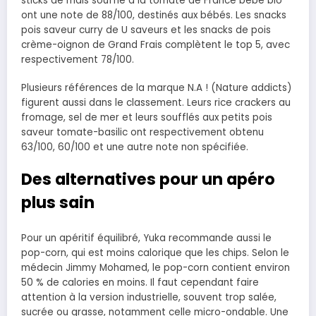
sticks de maïs soufflé à la tomate de France bébé bio
ont une note de 88/100, destinés aux bébés. Les snacks
pois saveur curry de U saveurs et les snacks de pois
crème-oignon de Grand Frais complètent le top 5, avec
respectivement 78/100.
Plusieurs références de la marque N.A ! (Nature addicts)
figurent aussi dans le classement. Leurs rice crackers au
fromage, sel de mer et leurs soufflés aux petits pois
saveur tomate-basilic ont respectivement obtenu
63/100, 60/100 et une autre note non spécifiée.
Des alternatives pour un apéro
plus sain
Pour un apéritif équilibré, Yuka recommande aussi le
pop-corn, qui est moins calorique que les chips. Selon le
médecin Jimmy Mohamed, le pop-corn contient environ
50 % de calories en moins. Il faut cependant faire
attention à la version industrielle, souvent trop salée,
sucrée ou grasse, notamment celle micro-ondable. Une