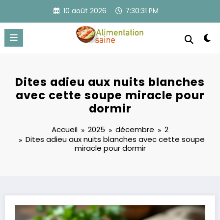
Aller
10 août 2026
7:30:31 PM
au
contenu
Dites adieu aux nuits blanches
avec cette soupe miracle pour
dormir
Accueil
2025
décembre
2
Dites adieu aux nuits blanches avec cette soupe
miracle pour dormir