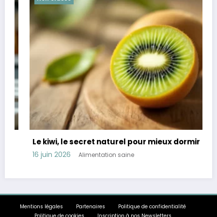
Le kiwi, le secret naturel pour mieux dormir
R
t
16 juin 2026
Alimentation saine
1
Mentions légales
Partenaires
Politique de confidentialité
Politique de cookies
Inscription à nos Newsletters