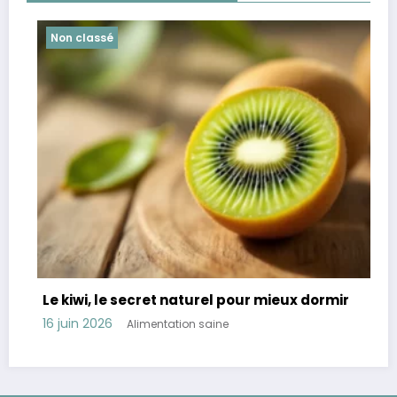
Non classé
 secret naturel pour mieux dormir
Révélation : 45
troubles digest
Alimentation saine
11 juin 2026
Alime