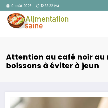
Aller
9 août 2026
12:33:23 PM
au
contenu
Attention au café noir au r
boissons à éviter à jeun