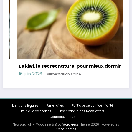
Le kiwi, le secret naturel pour mieux dormir
R
t
16 juin 2026
Alimentation saine
1
Mentions légales
Partenaires
Politique de confidentialité
Politique de cookies
Inscription à nos Newsletters
Contactez-nous
Newscrunch - Magazine & Blog
WordPress
Thème 2026 | Powered By
SpiceThemes