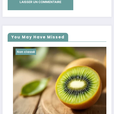
You May Have Missed
Non classé
N