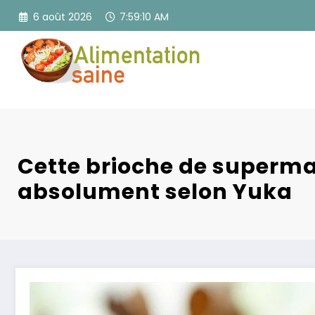
Aller
6 août 2026
7:59:11 AM
au
contenu
Cette brioche de superma
absolument selon Yuka