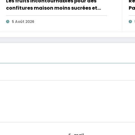
Les fruits incontournables pour des
Re
confitures maison moins sucrées et
Pa
plus légères
5 Août 2026