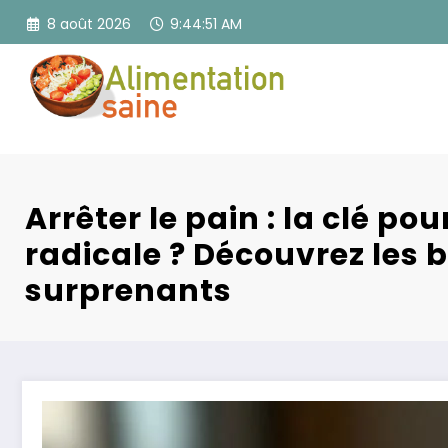
Aller
8 août 2026
9:44:52 AM
au
contenu
Arrêter le pain : la clé po
radicale ? Découvrez les 
surprenants