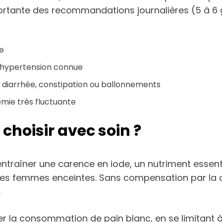
ortante des recommandations journalières (5 à 6 g)
e
e hypertension connue
, diarrhée, constipation ou ballonnements
mie très fluctuante
 choisir avec soin ?
traîner une carence en iode, un nutriment essentie
les femmes enceintes. Sans compensation par la 
.
er la consommation de pain blanc, en se limitant 