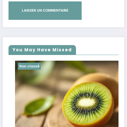
You May Have Missed
Non classé
Non