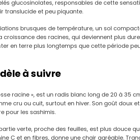
és glucosinolates, responsables de cette sensati
r translucide et peu piquante.
riations brusques de température, un sol compacté
a croissance des racines, qui deviennent plus dure
 rester en terre plus longtemps que cette période pe
dèle à suivre
rosse racine », est un radis blanc long de 20 à 35 
omme cru ou cuit, surtout en hiver. Son goût doux e
e pour les sashimis.
rtie verte, proche des feuilles, est plus douce que
mine C et en fibres, donne une chair agréable. Tran