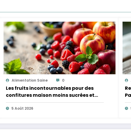
Alimentation Saine
0
Les fruits incontournables pour des
Re
confitures maison moins sucrées et
Pa
plus légères
5 Août 2026