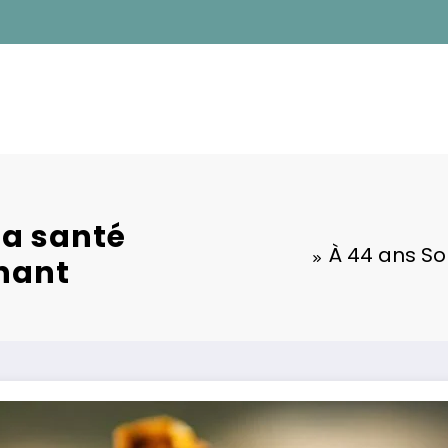
la santé
À 44 ans Sop
nnant