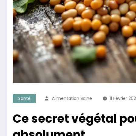
Santé
Alimentation Saine
11 Février 20
Ce secret végétal po
absolument