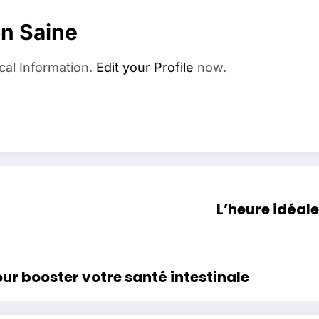
on Saine
cal Information.
Edit your Profile
now.
L’heure idéale
e avec le air fryer pour booster votre santé intestinale