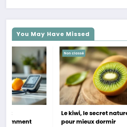
You May Have Missed
Non classé
Non class
Le kiwi, le secret naturel
Révélat
pour mieux dormir
Françai