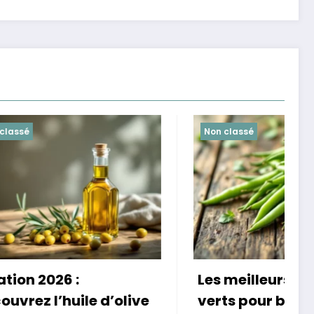
Non classé
Les meilleurs haricots
M
olive
verts pour booster votre
n