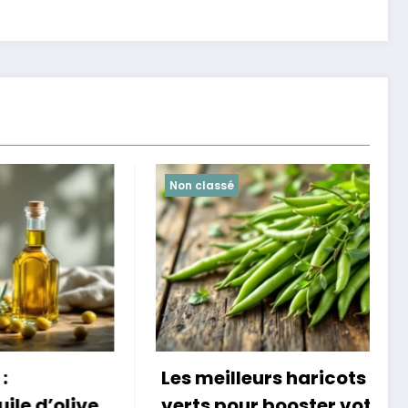
Non classé
Les meilleurs haricots
M
olive
verts pour booster votre
n