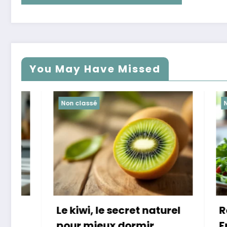
You May Have Missed
Non classé
Non class
Le kiwi, le secret naturel
Révélat
pour mieux dormir
Françai