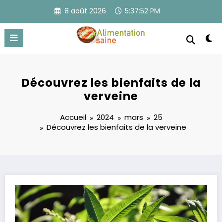
Aller
8 août 2026
5:37:53 PM
au
contenu
Découvrez les bienfaits de la
verveine
Accueil
2024
mars
25
Découvrez les bienfaits de la verveine