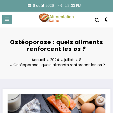
Aller
6 août 2026
12:21:34 PM
au
contenu
Ostéoporose : quels aliments
renforcent les os ?
Accueil
2024
juillet
8
Ostéoporose : quels aliments renforcent les os ?