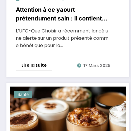
Attention à ce yaourt
prétendument sain : il contient
presque autant de sucre qu’un
L’UFC-Que Choisir a récemment lancé u
Coca-Cola
ne alerte sur un produit présenté comm
e bénéfique pour la…
Lire la suite
17 Mars 2025
Santé