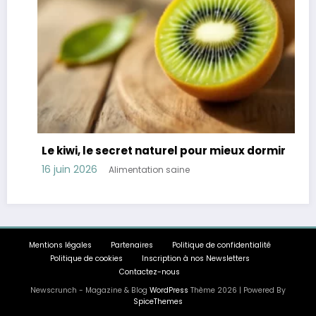
Le kiwi, le secret naturel pour mieux dormir
Rév
tro
16 juin 2026
Alimentation saine
11 j
Mentions légales
Partenaires
Politique de confidentialité
Politique de cookies
Inscription à nos Newsletters
Contactez-nous
Newscrunch - Magazine & Blog
WordPress
Thème 2026 | Powered By
SpiceThemes