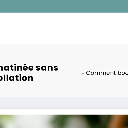
matinée sans
Comment boost
llation