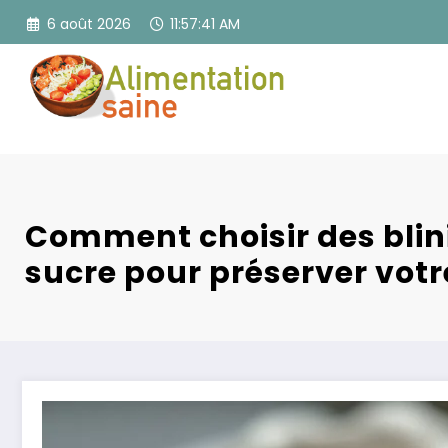
Aller
6 août 2026
11:57:42 AM
au
contenu
Comment choisir des blini
sucre pour préserver votr