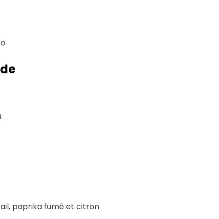
co
rde
u
il, paprika fumé et citron