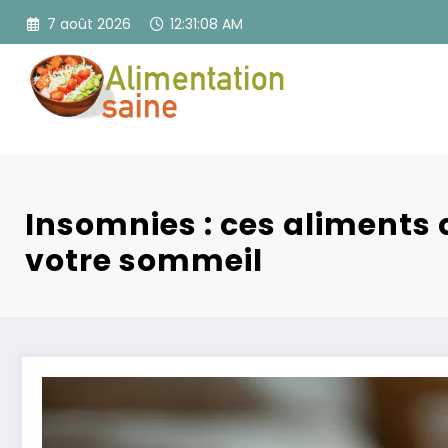
Aller
7 août 2026
12:31:09 AM
au
contenu
Insomnies : ces aliments 
votre sommeil