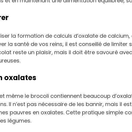
s et en maintenant une alimentation équilibrée, san
rer
riser la formation de calculs d’oxalate de calcium, 
er la santé de vos reins, il est conseillé de limit
olat reste un plaisir, mais il doit être savouré av
ureuses.
n oxalates
ettes et même le brocoli contiennent beaucoup d’ox
ins. Il n’est pas nécessaire de les bannir, mais il
es pauvres en oxalates. Cette pratique simple con
ces légumes.