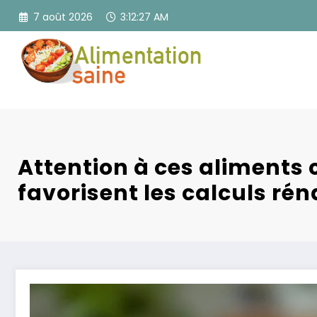
Aller
7 août 2026
3:12:28 AM
au
contenu
Attention à ces aliments 
favorisent les calculs ré