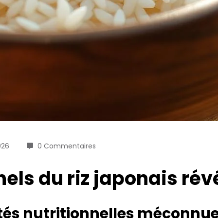
026
0 Commentaires
nels du riz japonais rév
lités nutritionnelles méconnu