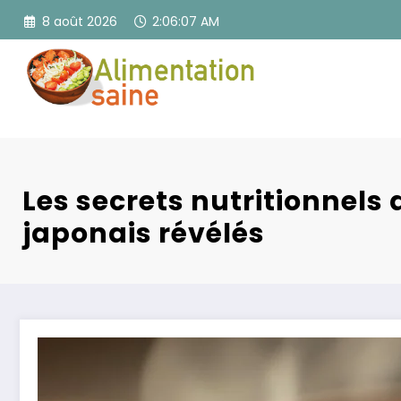
Aller
8 août 2026
2:06:08 AM
au
contenu
Les secrets nutritionnels d
japonais révélés