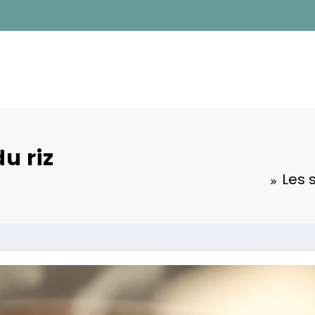
u riz
Les 