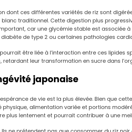
n dont ces différentes variétés de riz sont digérées
iz blanc traditionnel. Cette digestion plus progres
mportant, car une glycémie stable est associée à 
diabète de type 2 ou certaines pathologies cardi
urrait être liée à l’interaction entre ces lipides 
, retardant leur transformation en sucre dans l’o
ongévité japonaise
’espérance de vie est la plus élevée. Bien que cett
té physique, alimentation variée et portions modér
igère plus lentement et pourrait contribuer à une me
 Ils ne prétendent pas que consommer du riz noir 