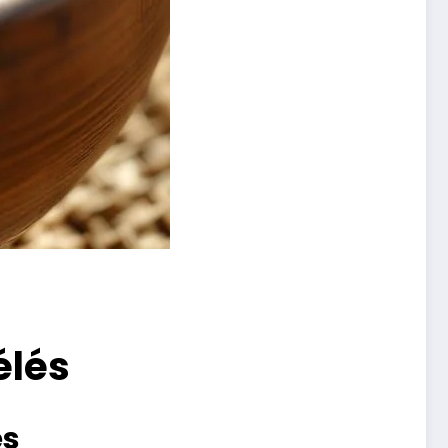
élés
es