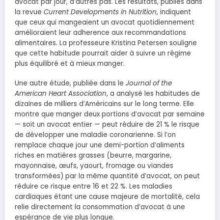
avocat par jour, d’autres pas. Les résultats, publiés dans
la revue
Current Developments in Nutrition
, indiquent
que ceux qui mangeaient un avocat quotidiennement
amélioraient leur adherence aux recommandations
alimentaires. La professeure Kristina Petersen souligne
que cette habitude pourrait aider à suivre un régime
plus équilibré et à mieux manger.
Une autre étude, publiée dans le
Journal of the
American Heart Association
, a analysé les habitudes de
dizaines de milliers d’Américains sur le long terme. Elle
montre que manger deux portions d’avocat par semaine
— soit un avocat entier — peut réduire de 21 % le risque
de développer une maladie coronarienne. Si l’on
remplace chaque jour une demi-portion d’aliments
riches en matières grasses (beurre, margarine,
mayonnaise, œufs, yaourt, fromage ou viandes
transformées) par la même quantité d’avocat, on peut
réduire ce risque entre 16 et 22 %. Les maladies
cardiaques étant une cause majeure de mortalité, cela
relie directement la consommation d’avocat à une
espérance de vie plus longue.