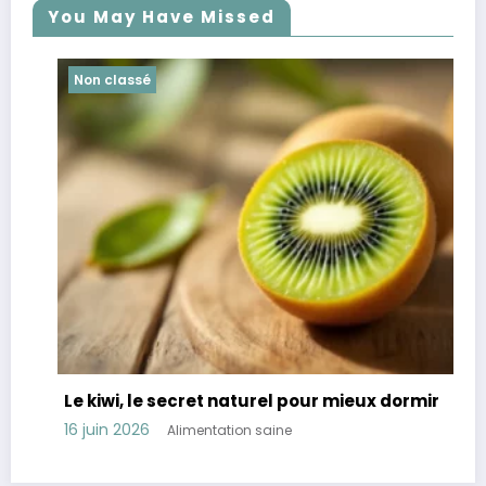
You May Have Missed
Non classé
Le kiwi, le secret naturel pour mieux dormir
R
t
16 juin 2026
Alimentation saine
1