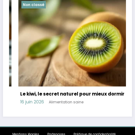
Non classé
Le kiwi, le secret naturel pour mieux dormir
16 juin 2026
Alimentation saine
1
Mentions légales
Partenaires
Politique de confidentialité