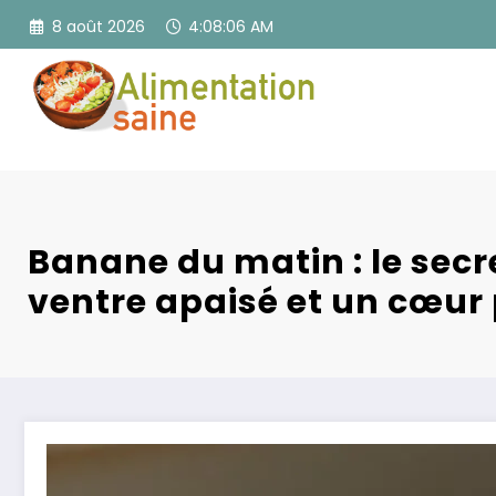
Aller
8 août 2026
4:08:07 AM
au
contenu
Banane du matin : le secr
ventre apaisé et un cœur