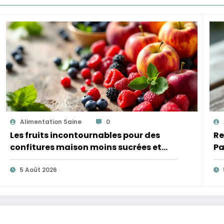
Alimentation Saine
0
Les fruits incontournables pour des
Re
confitures maison moins sucrées et
Pa
plus légères
5 Août 2026