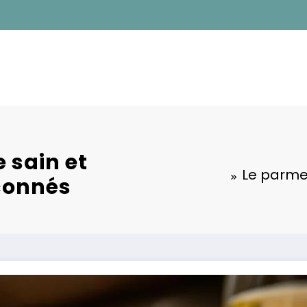
 sain et
Le parmes
pçonnés