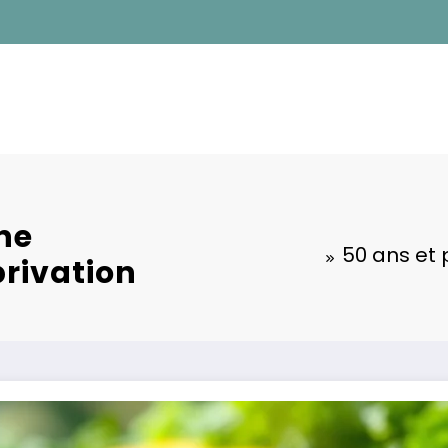
une
50 ans et 
privation