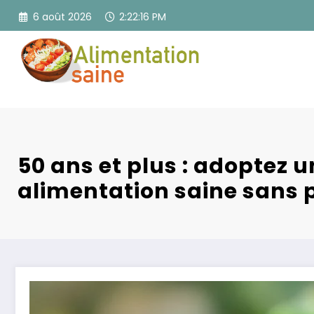
Aller
6 août 2026
2:22:17 PM
au
contenu
50 ans et plus : adoptez 
alimentation saine sans 