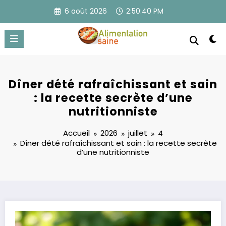
Aller
6 août 2026
2:50:41 PM
au
contenu
Dîner dété rafraîchissant et sain
: la recette secrète d’une
nutritionniste
Accueil
2026
juillet
4
Dîner dété rafraîchissant et sain : la recette secrète
d’une nutritionniste