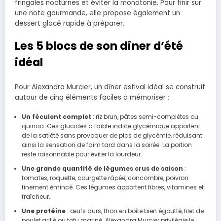
fringales nocturnes et éviter la monotonie. Pour finir sur
une note gourmande, elle propose également un
dessert glacé rapide à préparer.
Les 5 blocs de son dîner d’été
idéal
Pour Alexandra Murcier, un dîner estival idéal se construit
autour de cinq éléments faciles à mémoriser :
Un féculent complet
: riz brun, pâtes semi-complètes ou
quinoa. Ces glucides à faible indice glycémique apportent
de la satiété sans provoquer de pics de glycémie, réduisant
ainsi la sensation de faim tard dans la soirée. La portion
reste raisonnable pour éviter la lourdeur.
Une grande quantité de légumes crus de saison
:
tomates, roquette, courgette râpée, concombre, poivron
finement émincé. Ces légumes apportent fibres, vitamines et
fraîcheur.
Une protéine
: œufs durs, thon en boîte bien égoutté, filet de
poulet grillé ou tofu mariné. Alexandra Murcier privilégie le