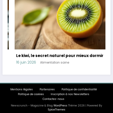
Le kiwi, le secret naturel pour mieux dormir
16 juin 2026
Alimentation saine
1
Mentions légales
Partenaires
Politique de confidentialité
Politique de cookies
Inscription à nos Newsletters
Contactez-nous
Newscrunch - Magazine & Blog
WordPress
Thème 2026 | Powered By
SpiceThemes