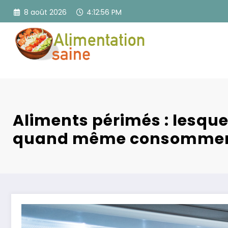
Aller
8 août 2026
4:12:58 PM
au
contenu
Aliments périmés : lesqu
quand même consommer