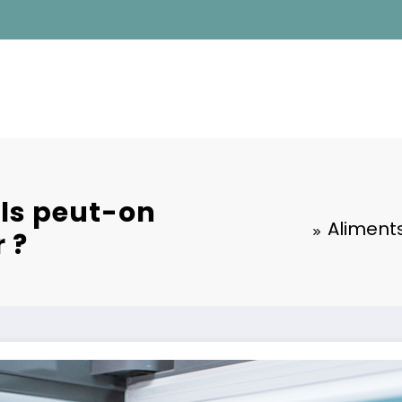
els peut-on
Aliment
 ?