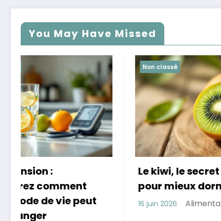
You May Have Missed
Non classé
Non class
Le kiwi, le secret naturel
Révélat
pour mieux dormir
Françai
trouble
Alimentation saine
16 juin 2026
comment