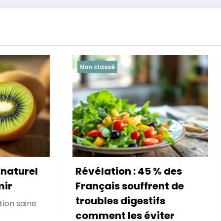
é
Non classé
ion : 45 % des
Inflation 2026 :
s souffrent de
Découvrez l’huile d’
s digestifs
portugaise, l’altern
 les éviter
économique à ne p