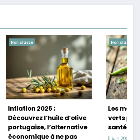
Non classé
Les meilleurs haricots
M
olive
verts pour booster votre
n
ative
santé
v
as
Alimentation saine
5 juin 2026
4