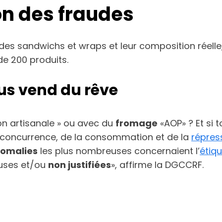
on des fraudes
des sandwichs et wraps et leur composition réelle,
de 200 produits.
us vend du rêve
on artisanale » ou avec du
fromage
«AOP» ? Et si 
a concurrence, de la consommation et de la
répres
omalies
les plus nombreuses concernaient l’
étiq
euses et/ou
non justifiées
», affirme la DGCCRF.