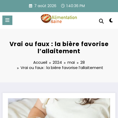
Aller
7 août 2026
1:40:36 PM
au
contenu
Vrai ou faux : la bière favorise
l’allaitement
Accueil
2024
mai
28
Vrai ou faux : la bière favorise l’allaitement