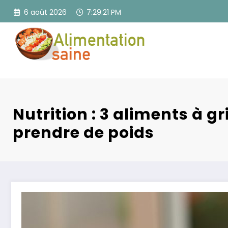
Aller
6 août 2026
7:29:23 PM
au
contenu
Nutrition : 3 aliments à g
prendre de poids