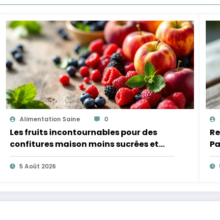
Alimentation Saine
0
Les fruits incontournables pour des
Re
confitures maison moins sucrées et
Pa
plus légères
5 Août 2026