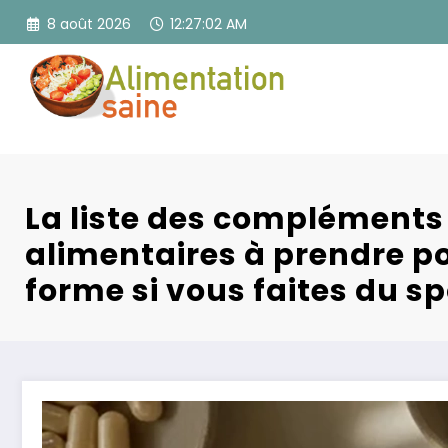
Aller
8 août 2026
12:27:04 AM
au
contenu
La liste des compléments
alimentaires à prendre po
forme si vous faites du sp